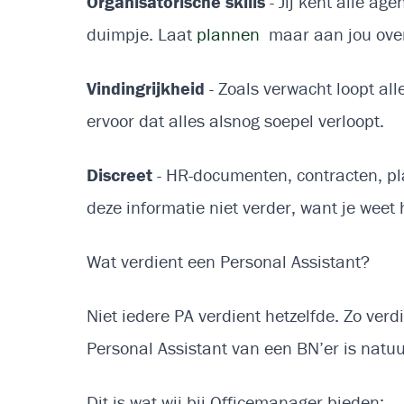
Organisatorische skills
- Jij kent alle a
duimpje. Laat
plannen
maar aan jou over.
Vindingrijkheid
- Zoals verwacht loopt all
ervoor dat alles alsnog soepel verloopt.
Discreet
- HR-documenten, contracten, pla
deze informatie niet verder, want je weet 
Wat verdient een Personal Assistant?
Niet iedere PA verdient hetzelfde. Zo ver
Personal Assistant van een BN’er is natu
Dit is wat wij bij Officemanager bieden: