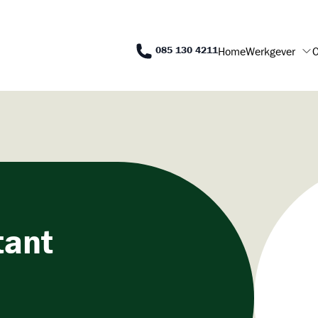
085 130 4211
Home
Werkgever
O
tant