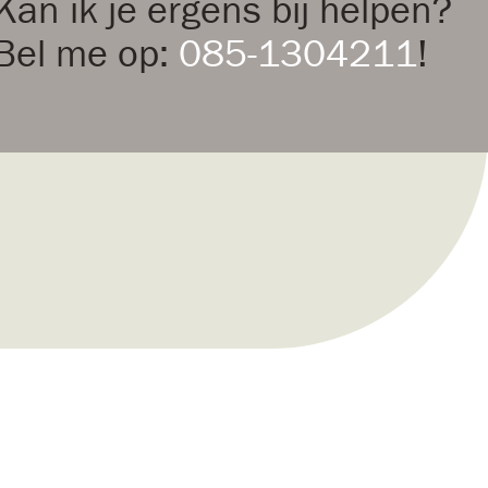
Kan ik je ergens bij helpen?
Bel me op:
085-1304211
!