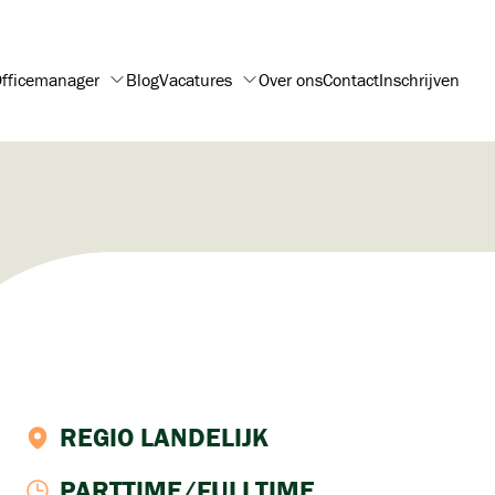
fficemanager
Blog
Vacatures
Over ons
Contact
Inschrijven
REGIO LANDELIJK
PARTTIME/FULLTIME